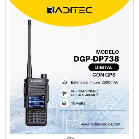
--20%