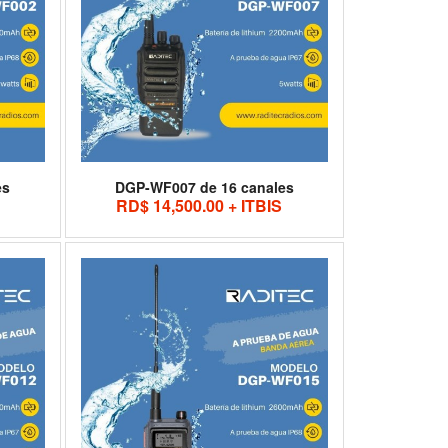
es
DGP-WF007 de 16 canales
RD$ 14,500.00 + ITBIS