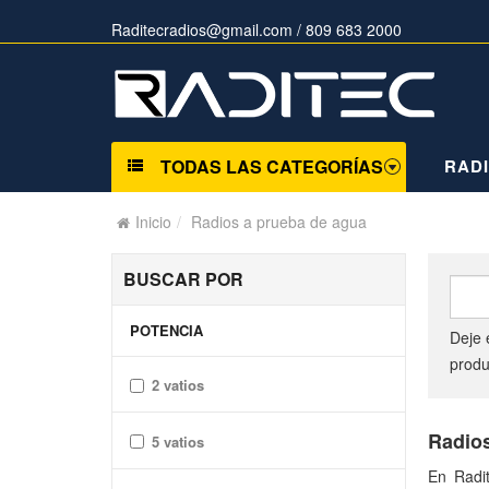
Raditecradios@gmail.com
/ 809 683 2000
TODAS LAS CATEGORÍAS
RAD
Inicio
Radios a prueba de agua
BUSCAR POR
POTENCIA
Deje 
produ
2 vatios
Radios
5 vatios
En Radi