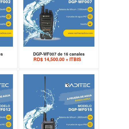
es
DGP-WF007 de 16 canales
RD$ 14,500.00 + ITBIS